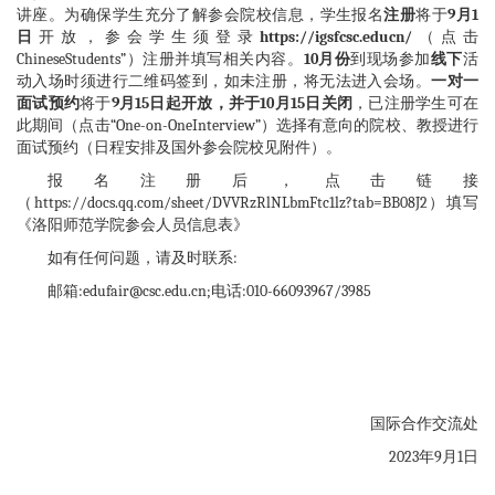
讲座。为确保学生充分了解参会院校信息，学生报名
注册
将于
9月1
日
开放，参会学生须登录
https://igsfcsc.educn/
（点击
ChineseStudents”）注册并填写相关内容。
10月份
到现场参加
线下
活
动入场时须进行二维码签到，如未注册，将无法进入会场。
一对一
面试预约
将于
9月15日起开放，并于10月15日关闭
，已注册学生可在
此期间（点击“One-on-OneInterview”）选择有意向的院校、教授进行
面试预约（日程安排及国外参会院校见附件）。
报名注册后，点击链接
（https://docs.qq.com/sheet/DVVRzRlNLbmFtc1lz?tab=BB08J2）填写
《洛阳师范学院参会人员信息表》
如有任何问题，请及时联系:
邮箱:edufair@csc.edu.cn;电话:010-66093967/3985
国际合作交流处
2023年9月1日