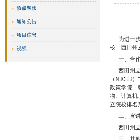
热点聚焦
通知公告
项目信息
为进一
校—西田州立
视频
一、合
西田州
（NECH
政策学院，
物、计算机、
立院校排名
二、宣
西田州
三、其