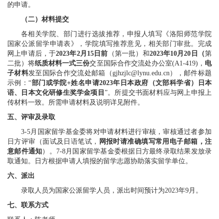
的申请。
（二）材料提交
各相关学院、部门进行选拔推荐，申报人填写《洛阳师范学院
国家公派留学申请表》，学院填写推荐意见，相关部门审批。完成
网上申请后，于
202
3
年
2
月
15
日前
（第一批）和
2023
年
10
月
20
日（
第
二批）
将
纸质材料一式三份
交至
国际合作交流处办公室
(A1-419)
，
电
子材料
发至国际合作交流处邮箱（
gjhzjlc@lynu.edu.cn
），邮件标题
示例：“
部门或学院
+
姓名申请
2023
年日本政府（文部科学省）日本
语、日本文化研修生奖学金项目
”
。所提交书面材料应与网上申报上
传材料一致。所需申请材料及说明详见附件。
五、评审及录取
3-5
月国家留学基金委将对申请材料进行审核，审核通过者参加
日方评审（面试及日语笔试，
网报时请准确填写常用电子邮箱，注
意邮件通知
）。
7-8
月国家留学基金委根据日方最终录取结果发放录
取通知。日方根据申请人填报的留学志愿协助落实留学单位。
六、派出
录取人员为国家公派留学人员，派出时间预计为
2023
年
9
月。
七
、联系方式