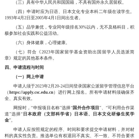
（三）具有中华人民共和国国籍，不具有国外永久居留权。
（四）申请时应为日语、日本文化专业本科二年级在读学生。
1993
年
4
月
2
日至
2005
年
4
月
1
日间出生者。
（五）品学兼优，专业同年级排名
30%
以内，无不及格科目，积
极参加社会实践和公益活动。
（六）身体健康，心理健康。
（七）符合《
2023
年国家留学基金资助出国留学人员选派简
章》规定的其他基本条件。
四
、申请流程与时间
（一）网上申请
申请人须于
202
3
年
2
月
20-24
日
间
登录国家公派留学管理信息平台
（
https://apply.csc.edu.cn
）进行网上报名。所有申请材料须确保齐
全、真实有效。
网报时，
“申报项目名称”选择“
国外合作项目
”、“可利用合作渠
道”选择“
日本政府（文部科学省）日本语、日本文化研修生奖学
金
”。
申请人应按照规定的程序、时间和要求提交申请材料，并对材
料的真实性负责。推选单位有权退回不真实、不一致、不符合要求