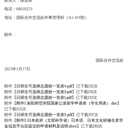
联系人：陈老师
电话：
68618253
地址：国际合作交流处外事管理科（
A1-419
室）
附件：
国际合作交流处
202
3
年
1
月
17
日
附件【
日研生可选择志愿校一览表4.pdf
】已下载
212
次
附件【
日研生可选择志愿校一览表3.pdf
】已下载
231
次
附件【
日研生可选择志愿校一览表1.pdf
】已下载
212
次
附件【
附件1 洛阳师范学院国家公派留学申请表（学生用表）.doc
】
已下载
252
次
附件【
日研生可选择志愿校一览表2.pdf
】已下载
207
次
附件【
附件2 日本政府（文部科学省）日本语、日本文化研修生奖学
金信息平台应提交的申请材料及说明.docx
】已下载
283
次