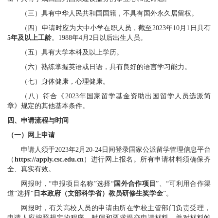
（三）具有中华人民共和国国籍，不具有国外永久居留权。
（四）申请时应为大中小学在职人员，截至
2023
年
10
月
1
日具有
5
年及以上工龄
。
1988
年
4
月
2
日以后出生人员。
（五）具有大学本科及以上学历。
（六）熟练掌握英语或日语，具有良好的语言学习能力。
（七）身体健康，心理健康。
（八）符合《
2023
年国家留学基金资助出国留学人员选派简
章》规定的其他基本条件。
四
、申请流程与时间
（一）网上申请
申请人须于
202
3
年
2
月
20-24
日
间
登录国家公派留学管理信息平台
（
https://apply.csc.edu.cn
）进行网上报名。所有申请材料须确保齐
全、真实有效。
网报时，
“申报项目名称”选择“
国外合作项目
”、“可利用合作渠
道”选择“
日本政府（文部科学省）教员研修生奖学金
”。
网报时，有关高校人员的申请由所在学校主管部门负责受理
，
申请人应按照规定的程序、时间和要求提交申请材料，并对材料的