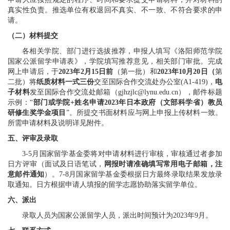
真实性负责。推选单位有权退回不真实、不一致、不符合要求的申
请。
（二）材料提交
各相关学院、部门进行选拔推荐，申报人填写《洛阳师范学院
国家公派留学申请表》，学院填写推荐意见，相关部门审批。完成
网上申请后，于
202
3
年
2
月
15
日前
（第一批）和
2023
年
10
月
20
日（
第
二批）
将
纸质材料一式三份
交至
国际合作交流处办公室
(A1-419)
，
电
子材料
发至国际合作交流处邮箱（
gjhzjlc@lynu.edu.cn
），邮件标题
示例：“
部门或学院
+
姓名申请
2023
年日本政府（文部科学省）教员
研修生奖学金项目
”
。所提交书面材料应与网上申报上传材料一致。
所需申请材料及说明详见附件。
五、评审及录取
3-5
月国家留学基金委将对申请材料进行审核，审核通过者参加
日方评审（面试及日语笔试，
网报时请准确填写常用电子邮箱，注
意邮件通知
）。
7-8
月国家留学基金委根据日方最终录取结果发放录
取通知。日方根据申请人填报的留学志愿协助落实留学单位。
六、派出
录取人员为国家公派留学人员，派出时间预计为
2023
年
9
月。