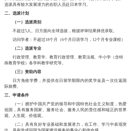
选派具有较大发展潜力的在职人员赴日本学习。
二
、选派计划
（一）选派
类别
不超过
5
人。日方面向全球选拔，根据评审结果择优录取。
访问学者：不超过
18
个月（
6
个月日语学习，
12
个月专业课程）
（二）
选派专业
行政管理、教育学、教育行政管理、教育法规、中小学（含特
殊教育学校）各学科教学研究等。
（三）
资助内容
日方免收学费，并提供在日留学期限内的奖学金及一次往返国
际旅费。
三
、申请
条件
（一）拥护中国共产党的领导和中国特色社会主义制度，热爱
祖国，具有服务国家、服务社会、服务人民的责任感和端正的世界
观、人生观、价值观。
（二）具有良好专业基础和发展潜力，在工作、学习中表现突
出，具有学成回国为国家建设服务的事业心和使命感。