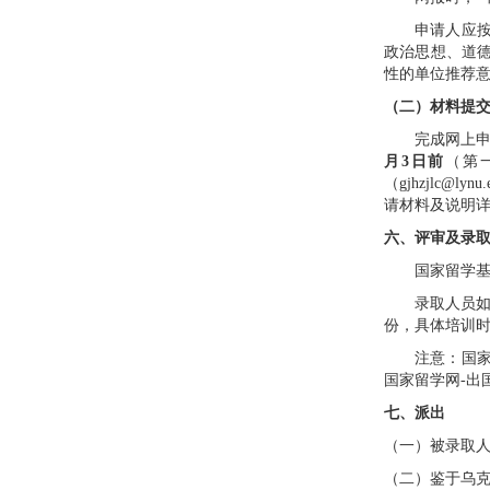
申请人应
政治思想、道
性的单位推荐
（二）材料提
完成网上
月
3
日前
（第
（
gjhzjlc@lynu.
请材料及说明
六、评审及录
国家留学
录取人员
份，具体培训
注意：国
国家留学网
-
出
七、派出
（一）被录取
（二）鉴于乌