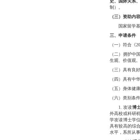
史、国际关系
制）。
（三）
资助内
国家留学
三
、申请
条件
（一）
符合《
2
（二）
拥护中
生观、价值观
（三）
具有良
（四）
具有中
（五）
身体健
（六）
类别条
1.
攻读
博
外高校或科研
学攻读博士学
具有较高的综
水平
，
系所从