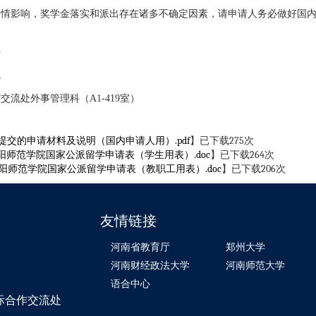
疫情影响，奖学金落实和派出存在诸多不确定因素，请申请人务必做好国
师
3
作交流处外事管理科（
A1-419
室）
应提交的申请材料及说明（国内申请人用）.pdf
】已下载
275
次
洛阳师范学院国家公派留学申请表（学生用表）.doc
】已下载
264
次
洛阳师范学院国家公派留学申请表（教职工用表）.doc
】已下载
206
次
友情链接
河南省教育厅
郑州大学
河南财经政法大学
河南师范大学
语合中心
学院国际合作交流处