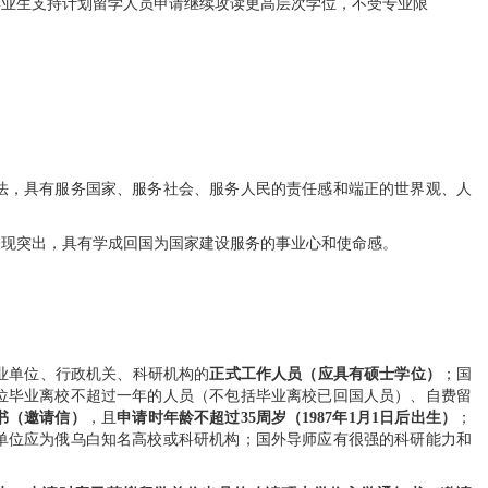
毕业生支持计划留学人员申请继续攻读更高层次学位，不受专业限
法，具有服务国家、服务社会、服务人民的责任感和端正的世界观、人
表现突出，具有学成回国为国家建设服务的事业心和使命感。
业单位、行政机关、科研机构的
正式工作人员（应具有硕士学位）
；国
位毕业离校不超过一年的人员（不包括毕业离校已回国人员）、自费留
书（邀请信）
，
且
申请时年龄不超过
35
周岁（
1987
年
1
月
1
日后出生）
；
单位应为俄乌白知名高校或科研机构；国外导师应有很强的科研能力和