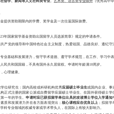
、社会学、新闻等人文社科类专业
。
艺术类、语言类专业除外
（优秀高中
容
基金提供资助期限内的学费、奖学金及一次往返国际旅费。
023
年国家留学基金资助出国留学人员选派简章》规定的申请条件。
国共产党的领导和中国特色社会主义制度，热爱祖国、品德良好、遵纪守
。
好专业基础和发展潜力，恪守学术道德、遵守学术规范，在工作、学习中
华人民共和国国籍，不具有国外永久居留权。申请时年龄满
18
周岁。
康，心理健康。
件
士
学位研究生：国内高校或科研机构
优秀
应届硕士毕业生
或国内企业、事
机构正式注册的国家公派或自费留学应届硕士毕业生、在国外获得硕士学
位第一年的学生。
申请时应已获拟留学单位出具的攻读博士学位入学通知
合素质和发展潜力并在各方面表现突出；
核心课程应在优良以上
；拟留学
事学科专业领域的权威专家或学术带头人
，
在国际上有较大影响力。