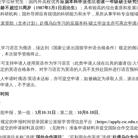
士
学位研究生：国内外高校优秀
应届本科毕业生
或
在读一年级硕士研究
年龄不超过
35
周岁（
1987
年
1
月
1
日后出生）
；具有较高的综合素质和发展
或科研机构
；
国外导师应有很强的科研能力和水平
，
系所从事学科专业领
公派资助（含本计划）赴俄乌白学习的应届本科
/
硕士毕业生亦可再次申请
求
人学习语言为俄语，须达到《国家公派出国留学外语合格条件》规定的俄
者，本次留学资格终止。
亦可支持申请人使用英语作为学习语言（此类申请人须在出具的邀请信
/
入
规定的英语合格条件。对学习语言为英语的人员不支持赴国外进行语言预
请人申请时俄语
/
英语未达标，亦可提交申请，如被确定为录取人员，派出
的申请人，不予派出
。
与时间
请
两批申报，第一批：
3
月
10-31
日
；第二批：
10
月
8-18
日
。
于规定的申报时间登录国家公派留学管理信息平台（
https://apply.csc.edu.
应提交的申请材料及说明》（见附件）准备申请材料并提交
国际合作交流
申报项目名称”选择“
国外合作项目
”、“可利用合作渠道”选择“
赴俄乌白专