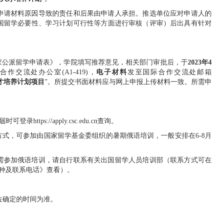
申请材料原因导致的责任和后果由申请人承担。推选单位应对申请人的
国留学必要性、学习计划可行性等方面进行审核（评审）后出具有针对
家公派留学申请表》，学院填写推荐意见，相关部门审批后，于
202
3
年
4
际合作交流处办公室
(A1-419)
，
电子材料
发至国际合作交流处邮箱
才培养计划项目
”
。所提交书面材料应与网上申报上传材料一致。所需申
届时可登录
https://apply.csc.edu.cn
查询。
方式，可参加由国家留学基金委组织的暑期俄语培训，一般安排在
6-8
月
需参加俄语培训，请自行联系有关出国留学人员培训部（联系方式可在
种及联系电话》查看）。
位确定的时间为准。