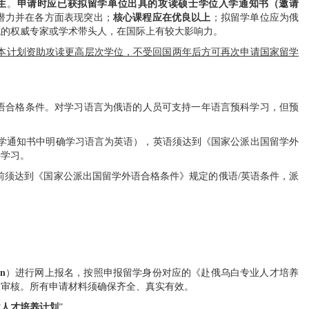
生
。
申请时应已获拟留学单位出具的攻读硕士学位入学通知书（邀请
潜力并在各方面表现突出；
核心课程应在优良以上
；拟留学单位应为俄
域的权威专家或学术带头人
，
在国际上有较大影响力。
本计划资助攻读更高层次学位，不受回国两年后方可再次申请国家留学
语合格条件。对学习语言为俄语的人员可支持一年语言预科学习，但预
学通知书中明确学习语言为英语），英语须达到《国家公派出国留学外
科学习。
前须达到《国家公派出国留学外语合格条件》规定的俄语
/
英语条件，派
cn
）进行网上报名，按照申报留学身份对应的《赴俄乌白专业人才培养
处
审核。所有申请材料须确保齐全、真实有效。
业人才培养计划
”。