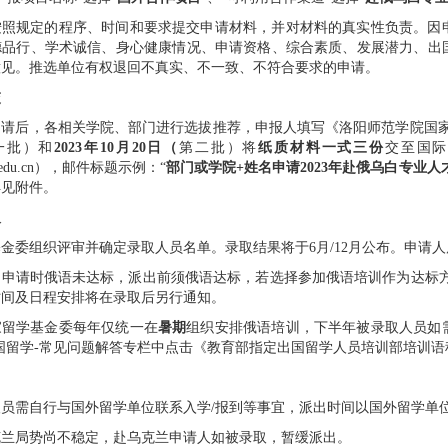
按照规定的程序、时间和要求提交申请材料，并对材料的真实性负责。因
德品行、学术诚信、身心健康情况、申请资格、综合素质、发展潜力、出
意见。推选单位有权退回不真实、不一致、不符合要求的申请。
交
申请后，各相关学院、部门进行选拔推荐，申报人填写《洛阳师范学院国
一批）和
2023
年
10
月
20
日（
第二批）
将
纸质材料一式三份
交至
国
edu.cn
），邮件标题示例：“
部门或学院
+
姓名申请
2023
年赴俄乌白专业人
详见附件。
取
基金委组织评审并确定录取人员名单。录取结果将于
6
月
/12
月公布。申请人
如申请时俄语未达标，派出前须俄语达标，若选择参加俄语培训作为达标
时间及日程安排将在录取后另行通知。
家留学基金委每年仅统一在
暑期
组织安排俄语培训，下半年被录取人员如
国留学
-
常见问题解答专栏中点击《教育部指定出国留学人员培训部培训语
人员需自行与国外留学单位联系入学
/
报到等事宜，派出时间以国外留学单
克兰局势尚不稳定，赴乌克兰申请人如被录取，暂缓派出。