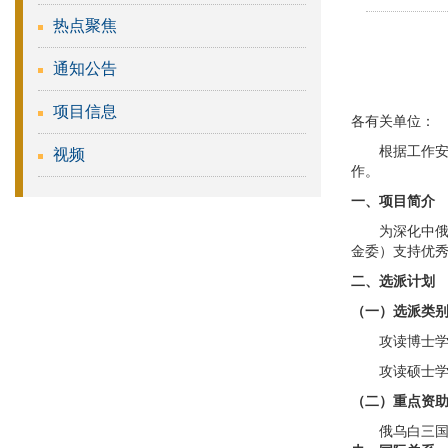
热点聚焦
通知公告
项目信息
各有关单位
：
根据工作
视频
作。
一、项目简介
为深化中
金委）支持优
二
、选派计划
（一）选派类
攻读博士
攻读硕士
（二）重点资
俄乌白三