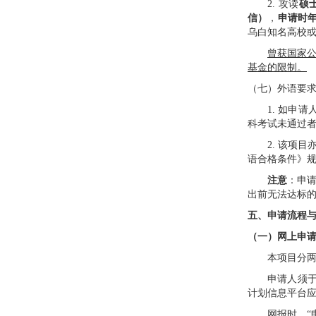
2.
攻读
硕
信）
，
申请时
乌白知名高校
曾获国家
基金的限制。
（七）外语要
1.
如申请
科考试未通过
2.
该项目
语合格条件》
注意
：申
出前无法达标
五、申请流程
（一）网上申
本项目分
申请人须
计划信息平台
网报时，
“