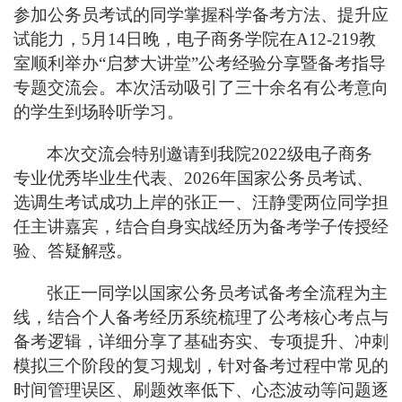
参加公务员考试的同学掌握科学备考方法、提升应
试能力，
5
月
14
日晚，电子商务学院在
A12-219
教
室顺利举办
“
启梦大讲堂
”
公考经验分享暨备考指导
专题交流会。本次活动吸引了三十余名有公考意向
的学生到场聆听学习。
本次交流会特别邀请到我院
2022
级电子商务
专业优秀毕业生代表、
2026
年国家公务员考试、
选调生考试成功上岸的张正一、汪静雯两位同学担
任主讲嘉宾，结合自身实战经历为备考学子传授经
验、答疑解惑。
张正一同学以国家公务员考试备考全流程为主
线，结合个人备考经历系统梳理了公考核心考点与
备考逻辑，详细分享了基础夯实、专项提升、冲刺
模拟三个阶段的复习规划，针对备考过程中常见的
时间管理误区、刷题效率低下、心态波动等问题逐