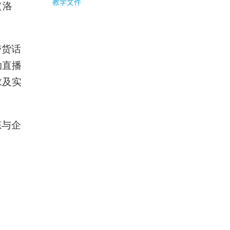
教学文件
（洛
带货话
助直播
求及实
态与企