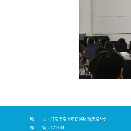
地 址：河南省洛阳市伊滨区吉庆路6号
邮 编：471934