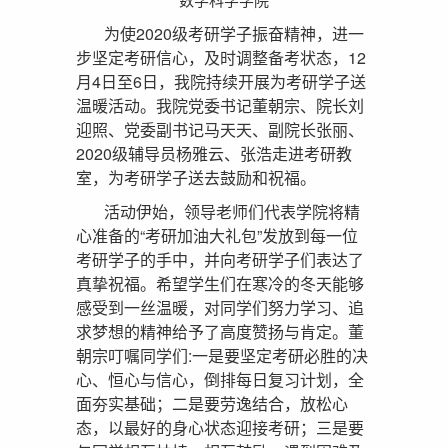
为使2020级考研学子振奋精神，进一
步坚定考研信心，及时调整备考状态，12
月4日至6日，我院持续开展为考研学子送
温暖活动。我院党委书记董朝宗、院长刘
迎照、党委副书记马天天、副院长张丽、
2020级辅导员杨雅云、张浩走进考研教
室，为考研学子送去鼓励和祝福。
活动伊始，领导老师们代表学院将精
心准备的“考研加油大礼包”发放到每一位
考研学子的手中，并向考研学子们表达了
真挚祝福。希望学生们在寒冷的冬天能够
感受到一丝温暖，对同学们努力学习、追
求梦想的精神给予了高度赞扬与肯定。董
朝宗叮嘱同学们:一是要坚定考研必胜的决
心、恒心与信心，倒排每日复习计划，全
面夯实基础；二是要劳逸结合，放松心
态，以最好的身心状态迎接考研；三是要