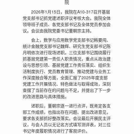
院
2026年1月15日，我院在A10-317召开基层
党支部书记抓党建述职评议考核大会。我院全体
领导班子成员、各党支部书记及全体党员参加会
议。会议由我院党委书记董朝宗主持。
会上，数学与应用数学党支部书记韩要闯、
统计金融党支部书记魏辉、研究生党支部书记陈
月明依次进行现场述职。三位支部书记围绕履行
抓基层党建第一责任人职责情况，重点从政治建
设与思想引领、基层党建工作责任落实、组织生
活制度执行、党员教育管理、推动党建与业务工
作深度融合等方面，全面汇报了2025年度支部
党建工作开展情况、特色做法与取得成效，深刻
查摆了当前存在的问题与不足，并提出了下一步
的改进思路与具体措施。
述职后，董朝宗逐一进行点评，既肯定各支
部工作成绩，也指出存在问题、提出改进意见，
要求各支部抓好整改落实。会议最后开展民主评
议，与会人员以无记名方式填写测评表，对三位
书记年度履职情况进行了客观评价。