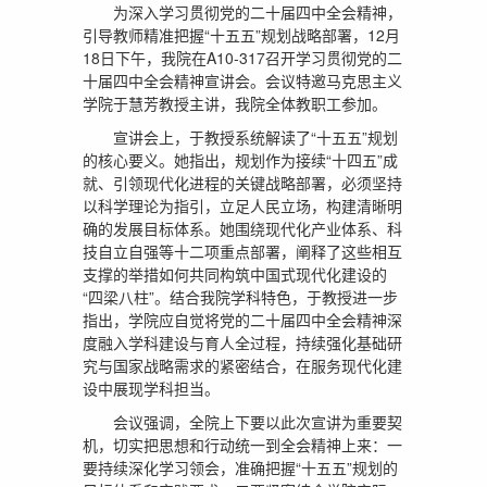
为深入学习贯彻党的二十届四中全会精神，
引导教师精准把握“十五五”规划战略部署，12月
18日下午，我院在A10-317召开学习贯彻党的二
十届四中全会精神宣讲会。会议特邀马克思主义
学院于慧芳教授主讲，我院全体教职工参加。
宣讲会上，于教授系统解读了“十五五”规划
的核心要义。她指出，规划作为接续“十四五”成
就、引领现代化进程的关键战略部署，必须坚持
以科学理论为指引，立足人民立场，构建清晰明
确的发展目标体系。她围绕现代化产业体系、科
技自立自强等十二项重点部署，阐释了这些相互
支撑的举措如何共同构筑中国式现代化建设的
“四梁八柱”。结合我院学科特色，于教授进一步
指出，学院应自觉将党的二十届四中全会精神深
度融入学科建设与育人全过程，持续强化基础研
究与国家战略需求的紧密结合，在服务现代化建
设中展现学科担当。
会议强调，全院上下要以此次宣讲为重要契
机，切实把思想和行动统一到全会精神上来：一
要持续深化学习领会，准确把握“十五五”规划的