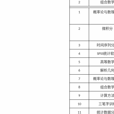
组合数
2
概率论与数
1
微积分
2
时间序列
3
统计软
4
SPSS
高等数
5
解析几
6
概率论与数
7
组合数
8
计算方
9
三笔字训
10
统计数据
11