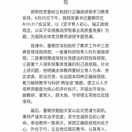
院
按照校党委树立和践行正确政绩观学习教育
安排，6月25日下午，我院党委书记董朝宗在
A10-317会议室，以《坚守育人初心，端正政绩
观念，以实干实绩推动学院事业高质量发展》为
题，为我院全体党员教师讲授专题党课。
授课中，董朝宗深刻剖析了教学工作中三类
典型错误政绩观：一是重科研轻育人的片面政绩
观；二是重短期成效轻长效建设的短效政绩观；
三是重个人得失轻集体发展的利己政绩观。针对
上述问题，他明确全体教师要树立育人为本、务
实求真、担当尽责、长远固本四种正确政绩观，
着力破除教学与科研“两张皮”难题，建立以人才
培养贡献度为核心的评价标尺，并提出守讲台、
融教研、重育人、顾大局、守师德五项岗位实践
准则。
最后，董朝宗勉励大家以此次党课为契机，
秉持严谨务实治学态度，坚守忠诚担当初心使
命。参会教师一致表示，将把正确政绩观内化于
心、外化于行，立足岗位踏实教书、认真育人，