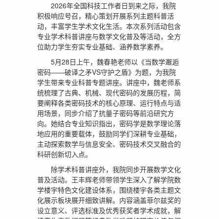
2026年全国科技工作者日到来之际，我院
积极响应号召，精心策划开展系列主题科普活
动，丰富学生学术文化生活。本次系列活动包含
专业学术科普讲座与数学文化普及等活动，全方
位助力学生夯实专业基础、涵养数学素养。
5月28日上午，魏春艳老师以《当数学邂逅
密码——破译之矛VS守护之盾》为题，为我院
学生带来专业科普专题讲座。讲座中，魏老师系
统梳理了古典、机械、现代密码的发展历程，简
要阐释各类密码技术的核心原理、运行特点与适
用场景，同步介绍了抗量子密码等前沿研究方
向。她结合专业知识指出，密码学是数学理论落
地应用的重要载体，鼓励同学们深耕专业基础，
主动探索数学与信息安全、密码技术交叉融合的
科研创新切入点。
除学术科普讲座外，我院同步开展数学文化
普及活动。王丰辉老师带领学生深入了解学院数
学楼宇特色文化建设体系，围绕楼宇各类主题文
化展示板块展开细致讲解。内容涵盖菲尔兹奖的
设立意义、评选标准及优秀获奖者学术成就，解