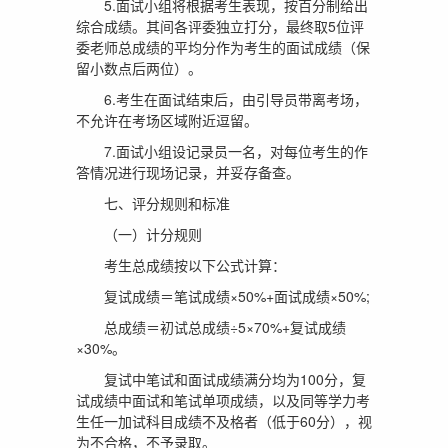
5.面试小组将根据考生表现，按百分制给出
综合成绩。其间各评委独立打分，最终取5位评
委老师总成绩的平均分作为考生的面试成绩（保
留小数点后两位）。
6.考生在面试结束后，由引导员带离考场，
不允许在考场区域附近逗留。
7.面试小组设记录员一名，对每位考生的作
答情况进行现场记录，并妥存备查。
七、评分规则和标准
（一）计分规则
考生总成绩按以下公式计算：
复试成绩＝笔试成绩×50%+面试成绩×50%;
总成绩＝初试总成绩÷5×70%+复试成绩
×30%。
复试中笔试和面试成绩满分均为100分，复
试成绩中面试和笔试单项成绩，以及同等学力考
生任一加试科目成绩不及格者（低于60分），视
为不合格，不予录取。