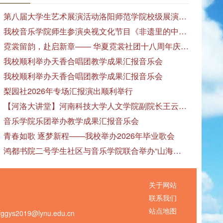
第八届大学生艺术展演活动洛阳师范学院校级展演——艺术作品专场展览在美术与艺术学院顺利开展
我校音乐学院师生参演央视文化节目《非遗里的中国》
霓裳留韵，赴启新章—— 华夏霓裳社团十八周年庆暨毕业季特别演出圆满落幕
我校顺利举办天香合唱团教学成果汇报音乐会
我校顺利举办天香合唱团教学成果汇报音乐会
梨园社2026年专场汇报演出顺利举行
【河洛大讲堂】河南科技大学人文学院副院长王云红教授应邀作专题讲座
音乐学院乐团举办教学成果汇报音乐会
青春如歌 逐梦新程——我校举办2026年毕业歌会
鸿都书院二号学生社区与音乐学院联合举办“山海诗恋”合唱思政汇报音乐会
关于网站
联系我们
站点地图
s2019@lynu.edu.cn