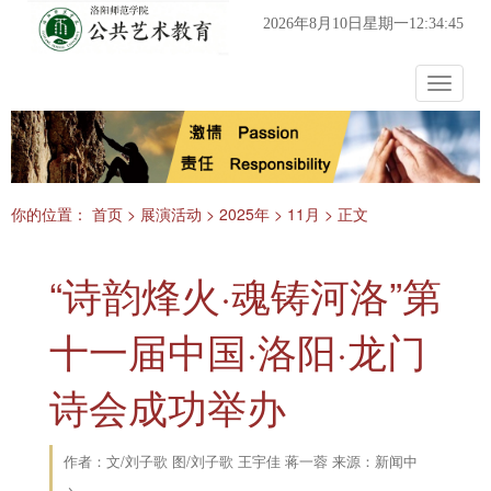
2026年8月10日星期一12:34:46
Toggle
navigat
你的位置：
首页
>
展演活动
>
2025年
>
11月
> 正文
“诗韵烽火·魂铸河洛”第
十一届中国·洛阳·龙门
诗会成功举办
作者：文/刘子歌 图/刘子歌 王宇佳 蒋一蓉 来源：新闻中