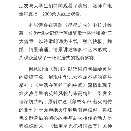
朋友与大学生们共同观看了演出。洛师广电
全程直播，2300余人线上观看。
本届诗会在舞蹈《星星之火》中拉开帷
幕，分为“烽火记忆”“英雄赞歌”“盛世和鸣”三
大篇章，以诗歌朗诵为主线，融合快板、舞
蹈、情景演诵、情景讲述等多种艺术形式，
为观众呈现了一场沉浸式的视听盛宴。
创意朗诵《黄河》以铿锵诗句描绘黄河
的磅礴气象，展现中华儿女不屈不挠的奋斗
精神；《生活在英雄们的中间》深情重现了
烽火岁月里的英雄风貌与崇高精神，引发全
场深切共鸣；原创讲述《藏书有声·薪火相传
的党刊》于无声纸页中聆听有声信仰，将红
色文献背后的初心故事与薪火相传的动人历
程娓娓道来；《我用星光把祖国点亮》以神