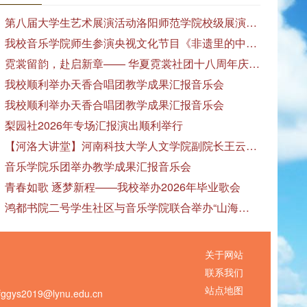
第八届大学生艺术展演活动洛阳师范学院校级展演——艺术作品专场展览在美术与艺术学院顺利开展
我校音乐学院师生参演央视文化节目《非遗里的中国》
霓裳留韵，赴启新章—— 华夏霓裳社团十八周年庆暨毕业季特别演出圆满落幕
我校顺利举办天香合唱团教学成果汇报音乐会
我校顺利举办天香合唱团教学成果汇报音乐会
梨园社2026年专场汇报演出顺利举行
【河洛大讲堂】河南科技大学人文学院副院长王云红教授应邀作专题讲座
音乐学院乐团举办教学成果汇报音乐会
青春如歌 逐梦新程——我校举办2026年毕业歌会
鸿都书院二号学生社区与音乐学院联合举办“山海诗恋”合唱思政汇报音乐会
关于网站
联系我们
站点地图
s2019@lynu.edu.cn