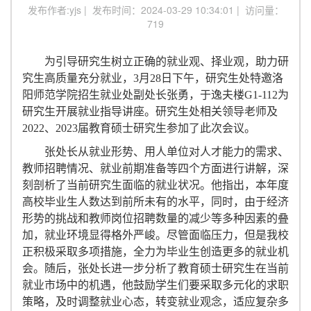
发布作者:yjs | 发布时间：2024-03-29 10:34:01 | 访问量：
719
为
引导研究生
树立正确的就业观、择业观，助力研
究生高质量充分就业，
3月28日下午，研究生处特邀洛
阳师范学院招生就业处副处长张勇，于逸夫楼G1-112为
研究生
开展
就业指导
讲座
。研究生处相关领导老师及
2022、2023届教育硕士研究生参加了此次会议。
张
处长从
就业形势
、用人单位对人才能力的需求、
教师招聘情况、就业前期准备等四个方面进行讲解，
深
刻
剖析了当前研究生面临的就业状况
。他
指出，
本年度
高校毕业生人数达到前所未有的水平，同时，由于经济
形势的挑战和教师岗位招聘数量的减少等多种因素的叠
加，就业环境显得格外严峻。尽管面临压力，但是我校
正积极采取多项措施，全力为毕业生创造更多的就业机
会。
随
后，张
处长
进一步分析了教育硕士研究生在当前
就业市场中的机遇，他鼓励学生们要采取多元化的求职
策略，及时调整就业心态，
转变就业观念，
适应复杂多