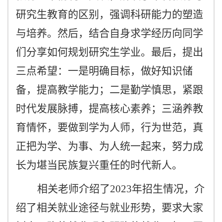
研究生教育的区别，强调科研能力的塑造
与培养。然后，
结合自身
求学
经历
向
同学
们
分享如何规划研究生学业。最后，
提出
三
点
希望
：一是
明确目标
，做好知识储
备，提高教学能力；二是
勤学慎思
，紧跟
时代发展脉搏，提高核心素养；三
涵养
教
育情怀，要做到学为人师，行为世范
，
真
正把为学、为事、为人统一起来，努力成
长为堪当民族复兴重任的时代新人。
相关老师介绍了2023年招生情况，介
绍了相关就业途径与就业形势，要求大家