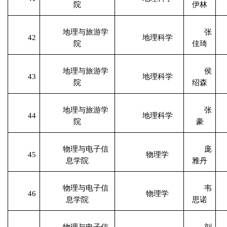
院
伊林
地理与旅游学
张
42
地理科学
院
佳琦
地理与旅游学
侯
43
地理科学
院
绍森
地理与旅游学
张
44
地理科学
院
豪
物理与电子信
庞
45
物理学
息学院
雅丹
物理与电子信
韦
46
物理学
息学院
思诺
物理与电子信
刘