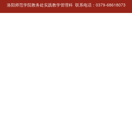
洛阳师范学院教务处实践教学管理科 联系电话：0379-68618073