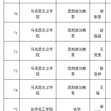
马克思主义学
思想政治教
胡
70
院
育
新莲
马克思主义学
思想政治教
赵
71
院
育
蕊蕊
马克思主义学
思想政治教
王
72
院
育
莞萱
马克思主义学
思想政治教
陈
73
院
育
亚婷
马克思主义学
思想政治教
王
74
院
育
瑞
侯
75
化学化工学院
化学