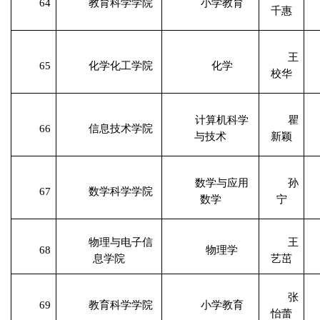
64
教育科学学院
小学教育
千惠
王
65
化学化工学院
化学
校华
计算机科学
瞿
66
信息技术学院
与技术
新颖
数学与应用
孙
67
数学科学学院
数学
宁
物理与电子信
王
68
物理学
息学院
艺茁
张
69
教育科学学院
小学教育
怡蕾