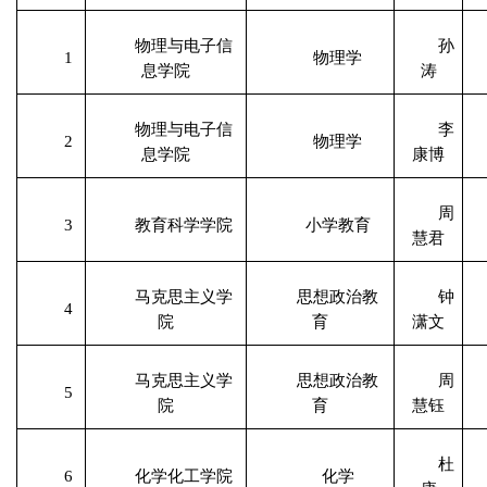
物理与电子信
孙
1
物理学
息学院
涛
物理与电子信
李
2
物理学
息学院
康博
周
3
教育科学学院
小学教育
慧君
马克思主义学
思想政治教
钟
4
院
育
潇文
马克思主义学
思想政治教
周
5
院
育
慧钰
杜
6
化学化工学院
化学