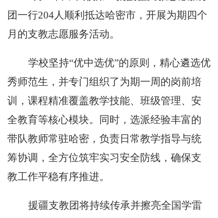
团一行204人顺利抵达哈密市
，
开展
为期四个
月的
支教志愿服务活动。
学校坚持
“优中选优”的原则，精心
遴选优
秀师范生，并
专门组织了为期一周的岗前
培
训
，课程精准覆盖教学技能、班级管理、安
全教育等核心模块。同时，
选
派经验丰富的
带队教师
常驻
哈密，负责日常教学指导与统
筹协调，全方位筑牢实习安全防线，确保支
教工作平稳有序推进。
援疆支教
团将持续传承并擦亮全国学雷