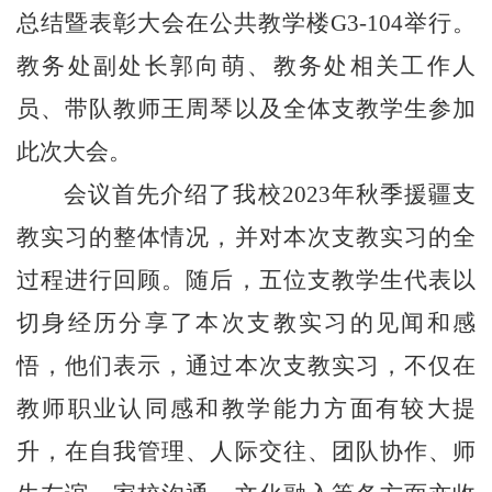
总结暨表彰大会在公共教学楼
G
3
-1
04
举行。
教务处副处长
郭向萌
、教务处相关工作人
员、带队教师
王周琴
以及全体支教学生参加
此次大会。
会议首先介绍了我校
202
3
年秋季援疆支
教实习的整体情况，并对本次支教实习的全
过程进行回顾。随后，
五
位支教学生代表以
切身经历分享了本次支教实习的见闻和感
悟，
他们表示，通过本
次支教实习
，不仅在
教师职业认同感和教学能力方面有较大提
升，在自我管理、人际交往、团队协作、师