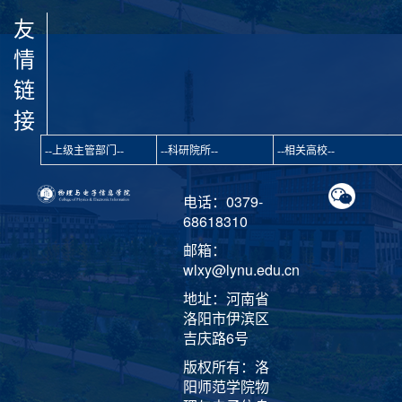
友
情
链
接
电话：0379-
68618310
邮箱：
wlxy@lynu.edu.cn
地址：河南省
洛阳市伊滨区
吉庆路6号
版权所有：洛
阳师范学院物