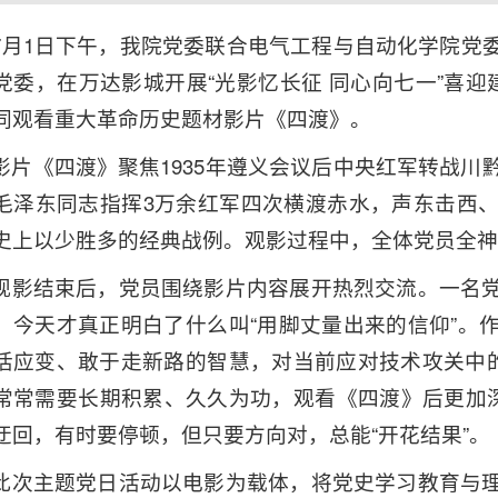
7月1日下午，我院党委联合电气工程与自动化学院党
党委，在万达影城开展“光影忆长征 同心向七一”喜迎
同观看重大革命历史题材影片《四渡》。
影片《四渡》聚焦1935年遵义会议后中央红军转战川
毛泽东同志指挥3万余红军四次横渡赤水，声东击西
史上以少胜多的经典战例。观影过程中，全体党员全神
观影结束后，党员围绕影片内容展开热烈交流。一名
，今天才真正明白了什么叫“用脚丈量出来的信仰”。
活应变、敢于走新路的智慧，对当前应对技术攻关中的
常常需要长期积累、久久为功，观看《四渡》后更加深
迂回，有时要停顿，但只要方向对，总能“开花结果”。
此次主题党日活动以电影为载体，将党史学习教育与