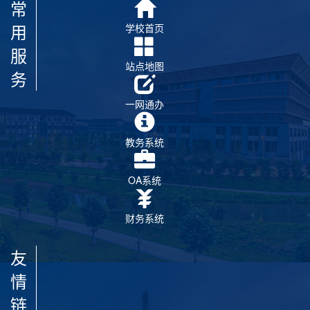
常
用
学校首页
服
站点地图
务
一网通办
教务系统
OA系统
财务系统
友
情
链