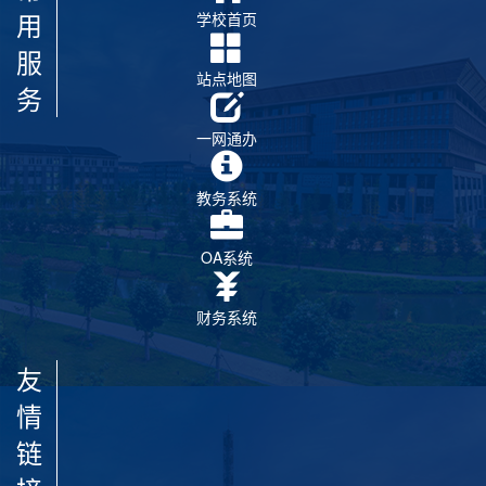
用
学校首页
服
站点地图
务
一网通办
教务系统
OA系统
财务系统
友
情
链