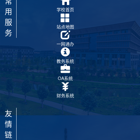
常
用
学校首页
服
站点地图
务
一网通办
教务系统
OA系统
财务系统
友
情
链