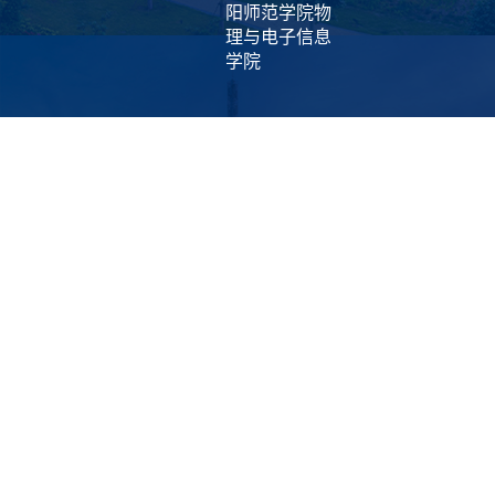
阳师范学院物
理与电子信息
学院