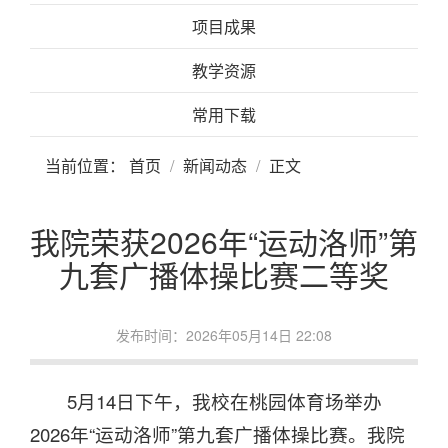
项目成果
教学资源
常用下载
当前位置：
首页
新闻动态
正文
我院荣获2026年“运动洛师”第
九套广播体操比赛二等奖
发布时间：2026年05月14日 22:08
5月14日下午，我校在桃园体育场举办
2026年“运动洛师”第九套广播体操比赛。我院