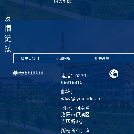
财务系统
友
情
链
接
电话：0379-
68618310
邮箱：
wlxy@lynu.edu.cn
地址：河南省
洛阳市伊滨区
吉庆路6号
版权所有：洛