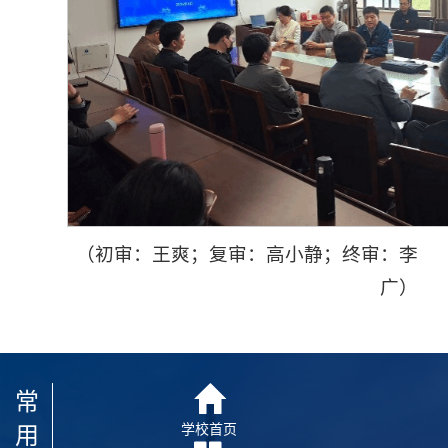
（初审：王爽；复审：高小静；终审：李
广）
常
用
学校首页