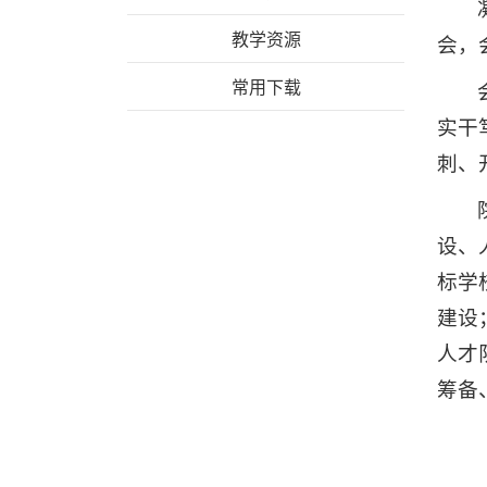
教学资源
会，
常用下载
实干
刺、
设、
标学
建设
人才
筹备