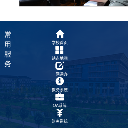
常
用
学校首页
服
站点地图
务
一网通办
教务系统
OA系统
财务系统