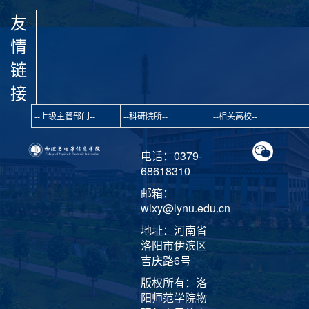
友
情
链
接
电话：0379-
68618310
邮箱：
wlxy@lynu.edu.cn
地址：河南省
洛阳市伊滨区
吉庆路6号
版权所有：洛
阳师范学院物