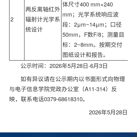
体尺寸400 mm×240
两反离轴红外
mm；光学系统响应波
2
辐射计光学系
赵
段：2μm~14μm；口径
统设计
50mm，F数F/8；测量目
标：2~8mm。按期交付
图纸设计和报告。
公示时间：2026年5月28日-6月3日
如有异议请在公示期内以书面形式向物理
与电子信息学院党政办公室（A11-314）反
映，联系电话0379-68618310。
2026年5月28日