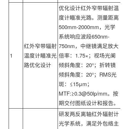
优化设计红外窄带辐射温
度计瞄准光路。测量距离
500mm-2000mm，光学
系统响应波段650nm-
红外窄带辐射
750nm，中继镜满足放大
1
温度计瞄准光
倍率：1.75×；视场光阑
赵
路优化设计
倾斜角度：20°；折转镜
倾斜角度：20°；RMS光
斑：≤15μm；
MTF:≥0.3@50lp/mm。按
期交付图纸设计和报告。
研发两反离轴红外辐射计
光学系统，满足外包络主