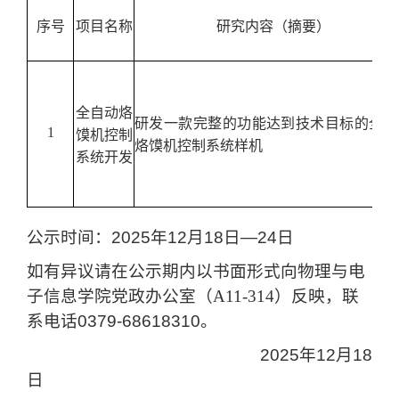
序号
项目名称
研究内容（摘要）
全自动烙
研发一款完整的功能达到技术目标的全自
1
馍机控制
烙馍机控制系统样机
系统开发
公示时间
：
2025
年
12
月
18
日—
24
日
如有异议请在公示期内以书面形式向
物理与电
子信息
学院
党政办公室（A11-314）
反映，联
系电话
0379-68618310。
2025
年
12
月
18
日