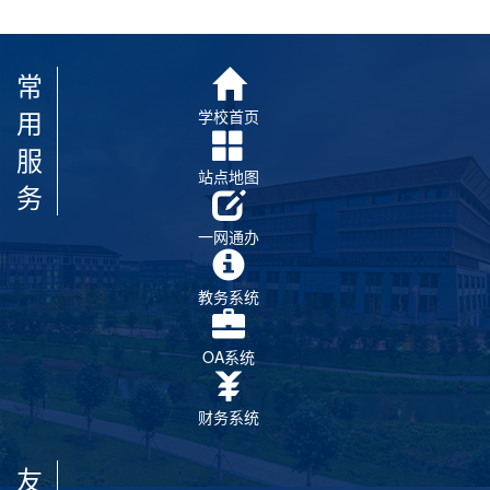
常
用
学校首页
服
站点地图
务
一网通办
教务系统
OA系统
财务系统
友