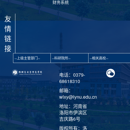
财务系统
友
情
链
接
电话：0379-
68618310
邮箱：
wlxy@lynu.edu.cn
地址：河南省
洛阳市伊滨区
吉庆路6号
版权所有：洛