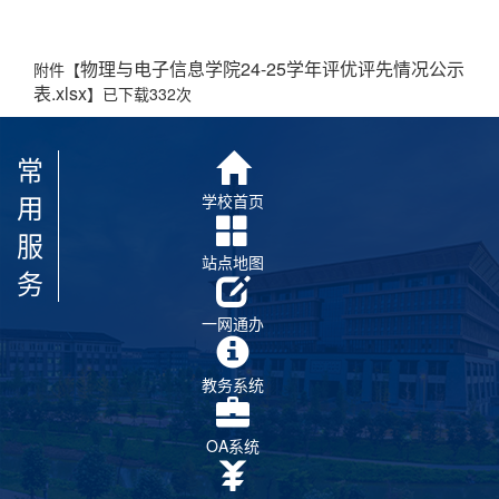
物理与电子信息学院24-25学年评优评先情况公示
附件【
表.xlsx
】已下载
332
次
常
用
学校首页
服
站点地图
务
一网通办
教务系统
OA系统