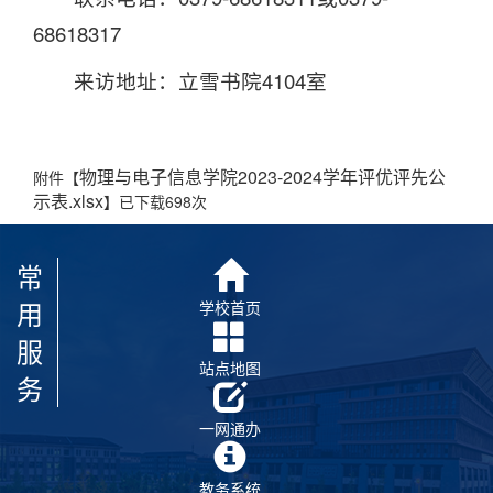
68618317
来访地址：立雪书院4104室
物理与电子信息学院2023-2024学年评优评先公
附件【
示表.xlsx
】已下载
698
次
常
用
学校首页
服
站点地图
务
一网通办
教务系统