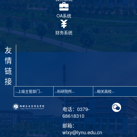
OA系统
财务系统
友
情
链
接
电话：0379-
68618310
邮箱：
wlxy@lynu.edu.cn