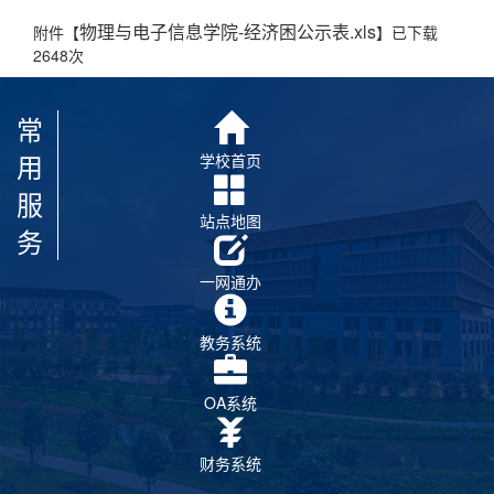
物理与电子信息学院-经济困公示表.xls
附件【
】已下载
2648
次
常
用
学校首页
服
站点地图
务
一网通办
教务系统
OA系统
财务系统