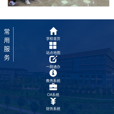
常
用
学校首页
服
站点地图
务
一网通办
教务系统
OA系统
财务系统