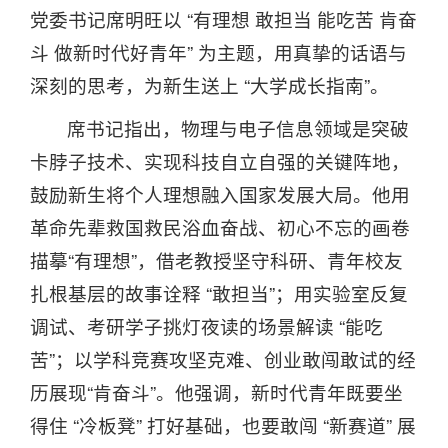
党委书记席明旺以 “有理想 敢担当 能吃苦 肯奋
斗 做新时代好青年” 为主题，用真挚的话语与
深刻的思考，为新生送上 “大学成长指南”。
席书记指出，物理与电子信息领域是突破
卡脖子技术、实现科技自立自强的关键阵地，
鼓励新生将个人理想融入国家发展大局。他用
革命先辈救国救民浴血奋战、初心不忘的画卷
描摹“有理想”，借老教授坚守科研、青年校友
扎根基层的故事诠释 “敢担当”；用实验室反复
调试、考研学子挑灯夜读的场景解读 “能吃
苦”；以学科竞赛攻坚克难、创业敢闯敢试的经
历展现“肯奋斗”。他强调，新时代青年既要坐
得住 “冷板凳” 打好基础，也要敢闯 “新赛道” 展