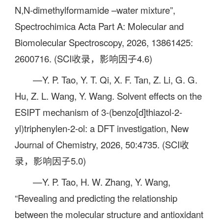
N,N-dimethylformamide –water mixture”,
Spectrochimica Acta Part A: Molecular and
Biomolecular Spectroscopy, 2026, 13861425:
2600716. (SCI收录，影响因子4.6)
—Y. P. Tao, Y. T. Qi, X. F. Tan, Z. Li, G. G.
Hu, Z. L. Wang, Y. Wang. Solvent effects on the
ESIPT mechanism of 3-(benzo[d]thiazol-2-
yl)triphenylen-2-ol: a DFT investigation, New
Journal of Chemistry, 2026, 50:4735. (SCI收
录，影响因子5.0)
—Y. P. Tao, H. W. Zhang, Y. Wang,
“Revealing and predicting the relationship
between the molecular structure and antioxidant