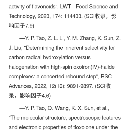
activity of flavonoids”, LWT - Food Science and
Technology, 2023, 174: 114433. (SCI收录，影
响因子7.9)
—Y. P. Tao, Z. L. Li, Y. M. Zhang, K. Sun, Z.
J. Liu, “Determining the inherent selectivity for
carbon radical hydroxylation versus
halogenation with high-spin oxoiron(IV)-halide
complexes: a concerted rebound step”, RSC
Advances, 2022, 12(16): 9891-9897. (SCI收
录，影响因子4.6)
—Y. P. Tao, Q. Wang, K. X. Sun, et al.,
“The molecular structure, spectroscopic features
and electronic properties of tioxolone under the