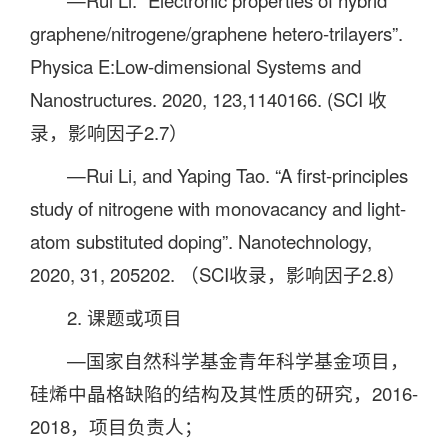
—Rui Li. “Electronic properties of hybrid
graphene/nitrogene/graphene hetero-trilayers”.
Physica E:Low-dimensional Systems and
Nanostructures. 2020, 123,1140166. (SCI 收
录，影响因子2.7）
—Rui Li, and Yaping Tao. “A first-principles
study of nitrogene with monovacancy and light-
atom substituted doping”. Nanotechnology,
2020, 31, 205202. （SCI收录，影响因子2.8）
2. 课题或项目
—国家自然科学基金青年科学基金项目，
硅烯中晶格缺陷的结构及其性质的研究，2016-
2018，项目负责人；