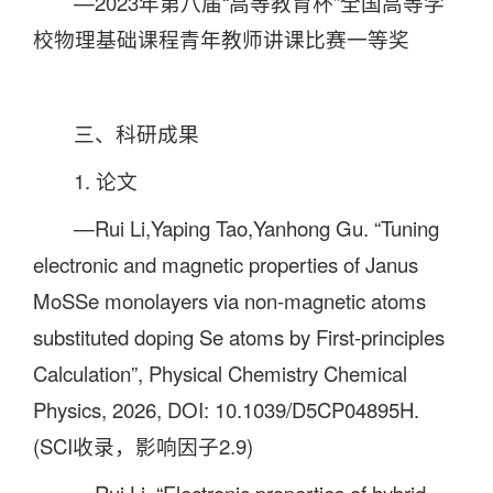
—2023年第八届“高等教育杯”全国高等学
校物理基础课程青年教师讲课比赛一等奖
三、科研成果
1. 论文
—Rui Li,Yaping Tao,Yanhong Gu. “Tuning
electronic and magnetic properties of Janus
MoSSe monolayers via non-magnetic atoms
substituted doping Se atoms by First-principles
Calculation”, Physical Chemistry Chemical
Physics, 2026, DOI: 10.1039/D5CP04895H.
(SCI收录，影响因子2.9)