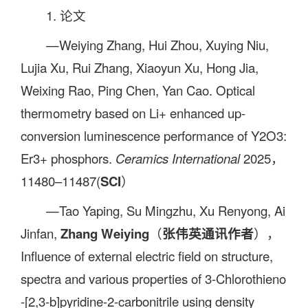
1. 论文
—Weiying Zhang, Hui Zhou, Xuying Niu,
Lujia Xu, Rui Zhang, Xiaoyun Xu, Hong Jia,
Weixing Rao, Ping Chen, Yan Cao. Optical
thermometry based on Li+ enhanced up-
conversion luminescence performance of Y2O3:
Er3+ phosphors.
Ceramics International
2025，
11480–11487(
SCI
）
—Tao Yaping, Su Mingzhu, Xu Renyong, Ai
Jinfan,
Zhang Weiying
（
张伟英通讯作者
），
Influence of external electric field on structure,
spectra and various properties of 3-Chlorothieno
-[2,3-b]pyridine-2-carbonitrile using density