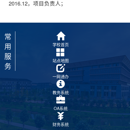
2016.12，项目负责人；
常
用
学校首页
服
站点地图
务
一网通办
教务系统
OA系统
财务系统