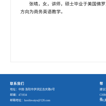
张晴，女，讲师
，
硕士毕业于美国佛罗
方向为商务英语教学。
联系我们
帮
地址：中国·洛阳市伊滨区吉庆路6号
建议
邮编：471934
CHR
器
邮箱地址：luoshiwaiyu@126.com
36