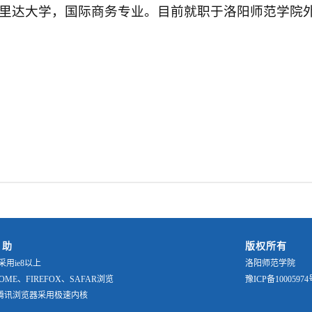
里达大学，国际商务专业。目前就职于洛阳师范学院
 助
版权所有
采用ie8以上
洛阳师范学院
OME、FIREFOX、SAFAR浏览
豫ICP备10005974
0,腾讯浏览器采用极速内核