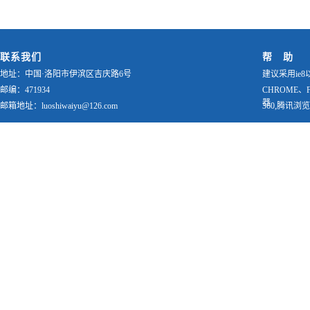
联系我们
帮 助
地址：中国·洛阳市伊滨区吉庆路6号
建议采用ie8
邮编：471934
CHROME、
器
邮箱地址：luoshiwaiyu@126.com
360,腾讯