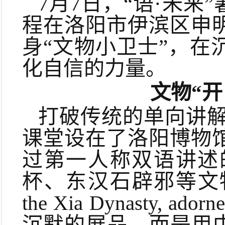
7月7日，“语·未来
程在洛阳市伊滨区申
身“文物小卫士”，
化自信的力量。
文物“
打破传统的单向讲解
课堂设在了洛阳博物
过第一人称双语讲述
杯、东汉石辟邪等文物的世界。“
the Xia Dynasty, a
沉默的展品，而是用