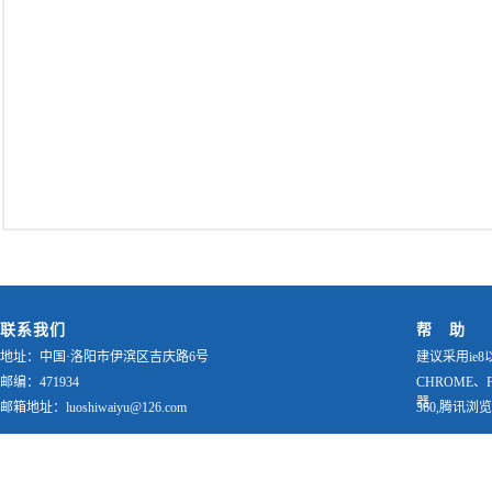
联系我们
帮 助
地址：中国·洛阳市伊滨区吉庆路6号
建议采用ie8
邮编：471934
CHROME、
器
邮箱地址：luoshiwaiyu@126.com
360,腾讯