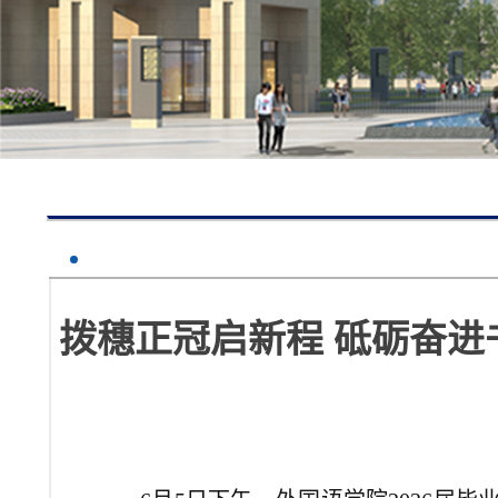
拨穗正冠启新程 砥砺奋进