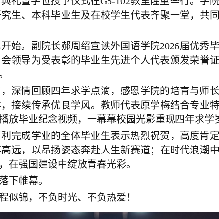
毕业典礼暨学位授予仪式在G5-102教室隆重举行。
研究生、本科毕业生及在校学生代表齐聚一堂，共
开始。副院长郝周绍宣读外国语学院2026届优秀
，与会领导为受表彰的毕业生先进个人代表颁发荣誉
。
言，深情回顾四年求学点滴，感恩学院的培育与师
样，接续传承优良学风。教师代表原学梅结合专业
播放毕业纪念视频，一幕幕校园光影重现四年求学
顺利完成学业的全体毕业生表示热烈祝贺，高度肯
存高远，以昂扬姿态奔赴人生新赛道；在时代浪潮
，在强国建设中绽放青春光彩。
落下帷幕。
前程似锦，不负时光、不负热爱！