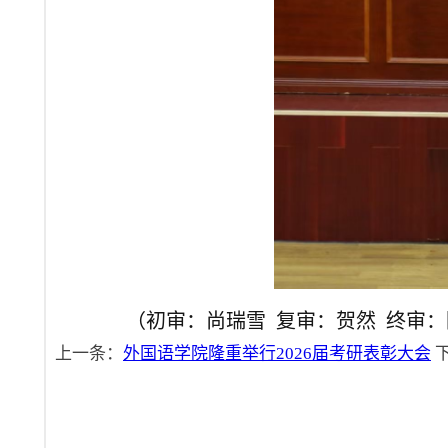
（初审：尚瑞雪 复审：贺然 终审
上一条：
外国语学院隆重举行2026届考研表彰大会