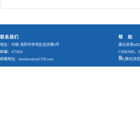
联系我们
帮 助
地址：中国·洛阳市伊滨区吉庆路6号
建议采用ie8
邮编：471934
CHROME、
器
邮箱地址：luoshiwaiyu@126.com
360,腾讯