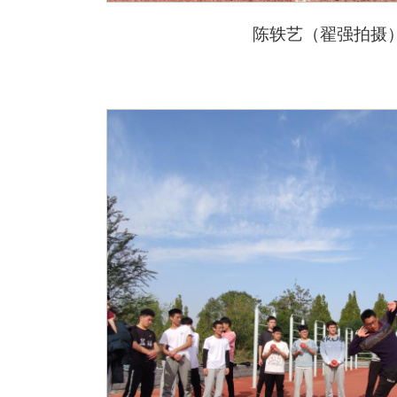
陈轶艺
（翟强拍摄