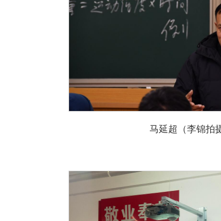
马延超（李锦拍