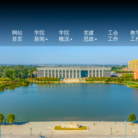
网站
学院
学院
党建
工会
教
首页
新闻
概况
思政
工作
工