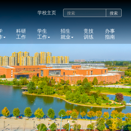
学校主页
搜索
学
科研
学生
招生
竞技
办事
作
工作
工作
就业
训练
指南