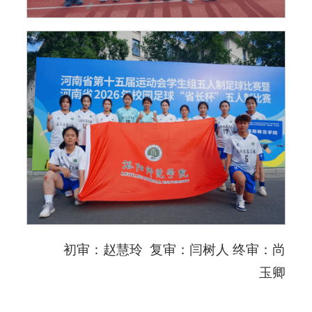
初审：赵慧玲 复审：闫树人 终审：尚
玉卿