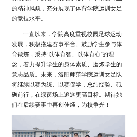
的精神风貌，充分展现了体育学院运训女足
的竞技水平。
一直以来，学院高度重视校园足球运动
发展，积极搭建赛事平台、鼓励学生参与体
育锻炼，秉持“以体育智、以体育心”的理
念，着力提升学生的身体素质、磨炼学生的
意志品质。未来，洛阳师范学院运训女足队
将继续以赛为练、以赛促学，总结经验、砥
砺前行，在绿茵场上追逐更高目标。期待她
们在后续赛事中再创佳绩，为校争光！