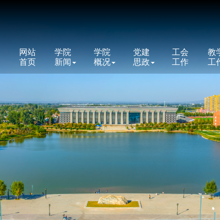
网站
学院
学院
党建
工会
教
首页
新闻
概况
思政
工作
工