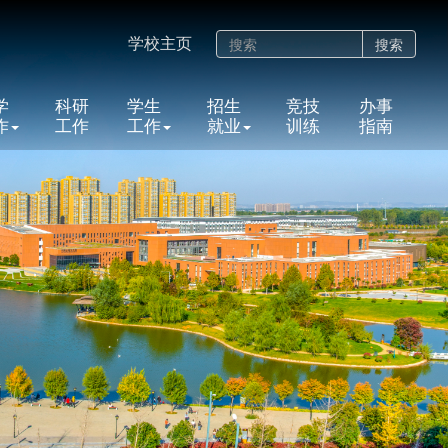
学校主页
搜索
学
科研
学生
招生
竞技
办事
作
工作
工作
就业
训练
指南