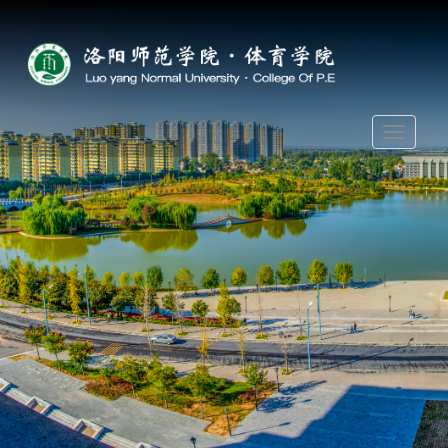
Toggle
navigati