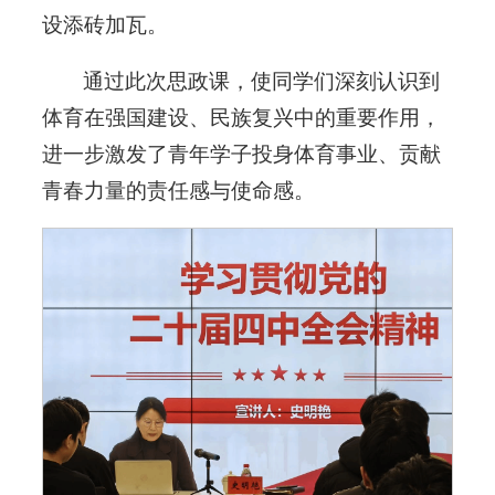
设添砖加瓦。
通过此次思政课，使同学们深刻认识到
体育在强国建设、民族复兴中的重要作用，
进一步激发了青年学子投身体育事业、贡献
青春力量的责任感与使命感。